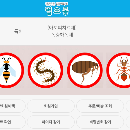
(아토피치료제)
특허
독충해독제
/회원혜택
회원가입
주문/배송 조회
트 확인
아이디 찾기
비밀번호 찾기